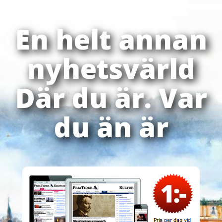
En helt annan
nyhetsvärld
Där du är. Var
du än är