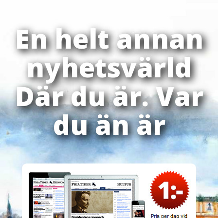
En helt annan
nyhetsvärld
Där du är. Var
du än är