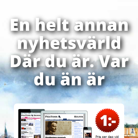
En helt annan
nyhetsvärld
Där du är. Var
du än är