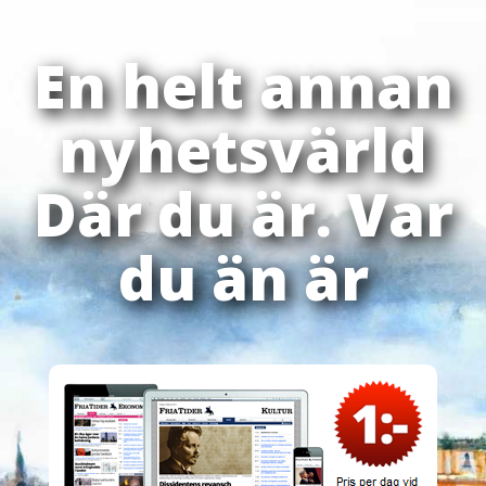
En helt annan
nyhetsvärld
Där du är. Var
du än är