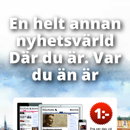
En helt annan
nyhetsvärld
Där du är. Var
du än är