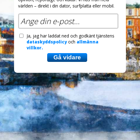
världen – direkt i din dator, surfplatta eller mobil.
Ja, jag har laddat ned och godkänt tjänstens
dataskyddspolicy
och
allmänna
villkor.
Gå vidare