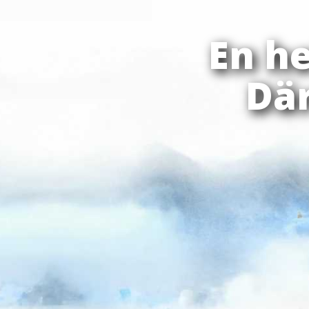
En h
Där