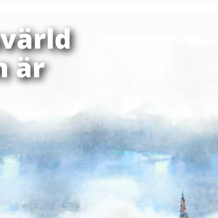
värld
n är