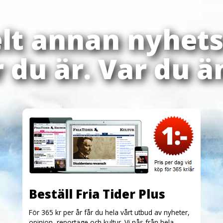
elt annan nyhets
 du är. Var du ä
Beställ Fria Tider Plus
För 365 kr per år får du hela vårt utbud av nyheter,
opinion, reportage och kultur. Vi nås från hela