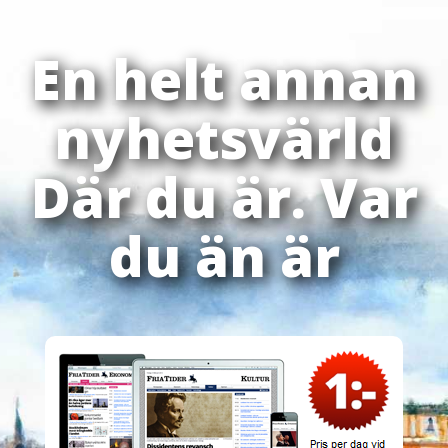
En helt annan
nyhetsvärld
Där du är. Var
du än är