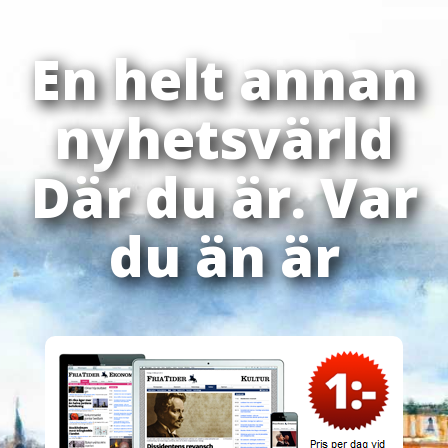
En helt annan
nyhetsvärld
Där du är. Var
du än är