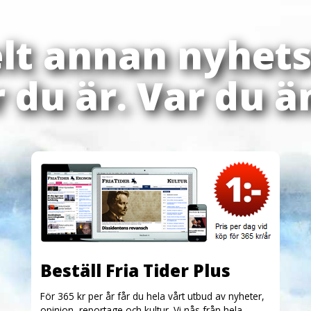
elt annan nyhets
 du är. Var du ä
Beställ Fria Tider Plus
För 365 kr per år får du hela vårt utbud av nyheter,
opinion, reportage och kultur. Vi nås från hela