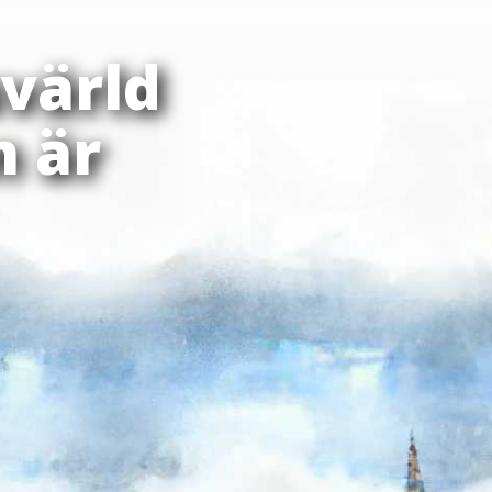
värld
n är