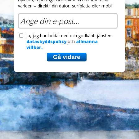
världen – direkt i din dator, surfplatta eller mobil.
Ja, jag har laddat ned och godkänt tjänstens
dataskyddspolicy
och
allmänna
villkor.
Gå vidare