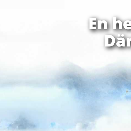
En h
Där