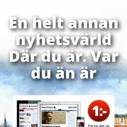
En helt annan
nyhetsvärld
Där du är. Var
du än är