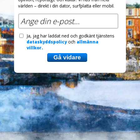
världen – direkt i din dator, surfplatta eller mobil.
Ja, jag har laddat ned och godkänt tjänstens
dataskyddspolicy
och
allmänna
villkor.
Gå vidare