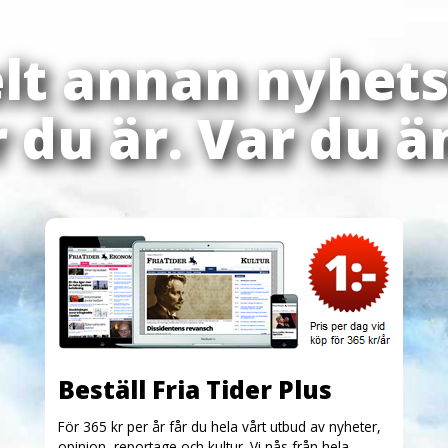
elt annan nyhets
 du är. Var du ä
Beställ Fria Tider Plus
För 365 kr per år får du hela vårt utbud av nyheter,
opinion, reportage och kultur. Vi nås från hela