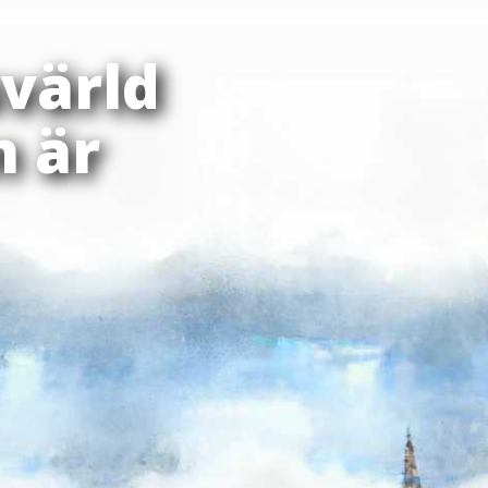
värld
n är