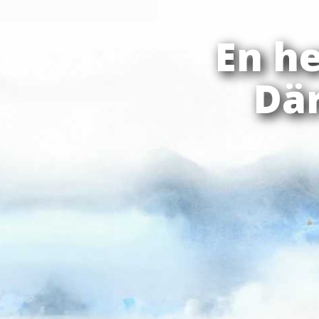
En h
Där