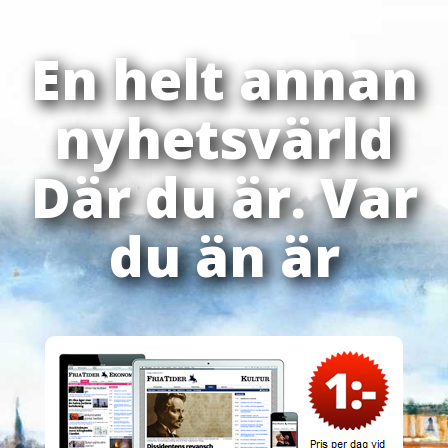
En helt annan
nyhetsvärld
Där du är. Var
du än är